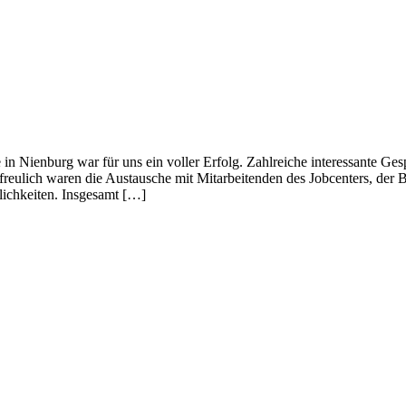
 Nien­burg war für uns ein vol­ler Erfolg. Zahl­rei­che inter­es­san­te Gespr
u­lich waren die Aus­tau­sche mit Mit­ar­bei­ten­den des Job­cen­ters, der Bu
­lich­kei­ten. Insgesamt […]