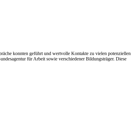
ä­che konn­ten geführt und wert­vol­le Kon­tak­te zu vie­len poten­zi­el­len
n­des­agen­tur für Arbeit sowie ver­schie­de­ner Bil­dungs­trä­ger. Die­se