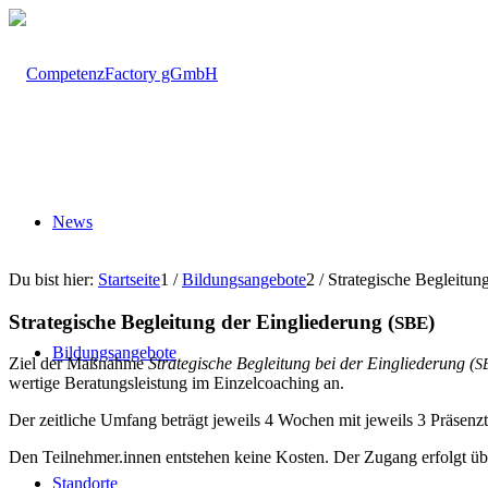
News
Du bist hier:
Startseite
1
/
Bil­dungs­an­ge­bo­te
2
/
Stra­te­gi­sche Beglei­tun
Stra­te­gi­sche Beglei­tung der Ein­glie­de­rung (
)
SBE
Bil­dungs­an­ge­bo­te
Ziel der Maß­nah­me
Stra­te­gi­sche Beglei­tung bei der Ein­glie­de­rung (
S
wer­ti­ge Bera­tungs­leis­tung im Ein­zel­coa­ching an.
Der zeit­li­che Umfang beträgt jeweils 4 Wochen mit jeweils 3 Prä­senz­
Den Teilnehmer.innen ent­ste­hen kei­ne Kos­ten. Der Zugang erfolgt übe
Stand­or­te