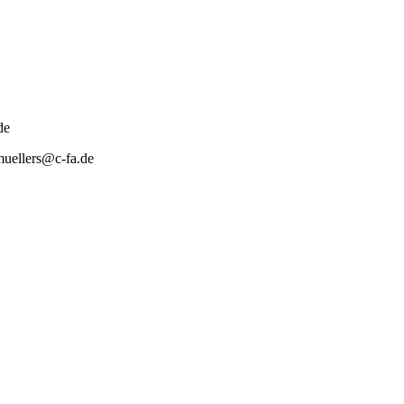
de
muellers@c‑fa.de