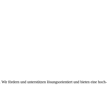
. Wir för­dern und unter­stüt­zen lösungs­ori­en­tiert und bie­ten eine hoch­