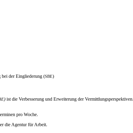
g bei der Ein­glie­de­rung (
)
SBE
)
ist die Ver­bes­se­rung und Erwei­te­rung der Ver­mitt­lungs­per­spek­ti­ven
BE
ter­mi­nen pro Woche.
r die Agen­tur für Arbeit.