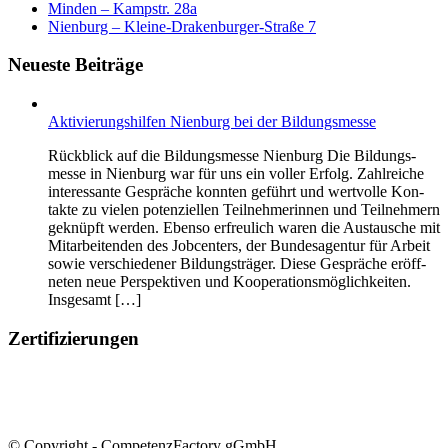
Min­den – Kamp­str. 28a
Nien­burg – Klei­ne-Dra­ken­bur­ger-Stra­ße 7
Neu­es­te Beiträge
Akti­vie­rungs­hil­fen Nien­burg bei der Bildungsmesse
Rück­blick auf die Bil­dungs­mes­se Nien­burg Die Bil­dungs­
mes­se in Nien­burg war für uns ein vol­ler Erfolg. Zahl­rei­che
inter­es­san­te Gesprä­che konn­ten geführt und wert­vol­le Kon­
tak­te zu vie­len poten­zi­el­len Teil­neh­me­rin­nen und Teil­neh­mern
geknüpft wer­den. Eben­so erfreu­lich waren die Aus­tau­sche mit
Mit­ar­bei­ten­den des Job­cen­ters, der Bun­des­agen­tur für Arbeit
sowie ver­schie­de­ner Bil­dungs­trä­ger. Die­se Gesprä­che eröff­
ne­ten neue Per­spek­ti­ven und Koope­ra­ti­ons­mög­lich­kei­ten.
Insgesamt […]
Zer­ti­fi­zie­run­gen
© Copyright - CompetenzFactory gGmbH