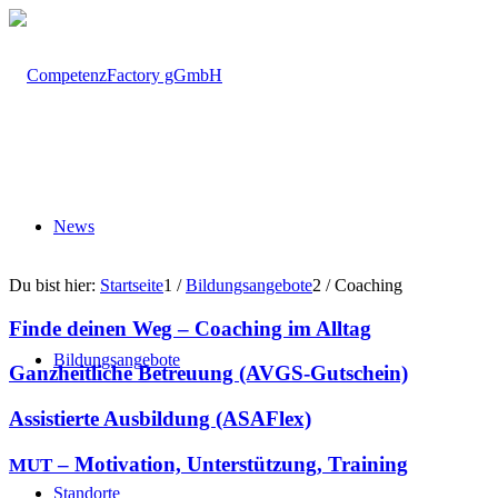
News
Du bist hier:
Startseite
1
/
Bil­dungs­an­ge­bo­te
2
/
Coaching
Fin­de dei­nen Weg – Coa­ching im Alltag
Bil­dungs­an­ge­bo­te
Ganz­heit­li­che Betreu­ung (AVGS-Gut­schein)
Assis­tier­te Aus­bil­dung (ASAFlex)
– Moti­va­ti­on, Unter­stüt­zung, Training
MUT
Stand­or­te