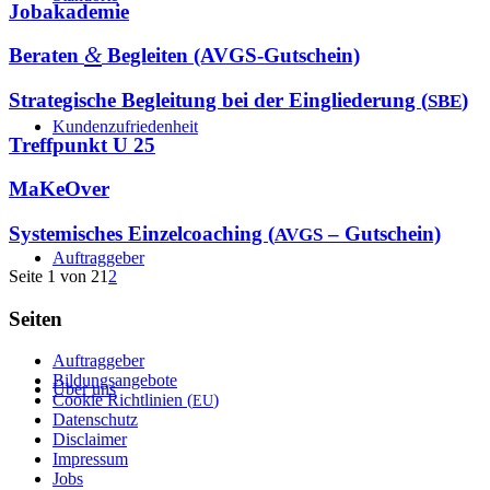
Job­ak­a­de­mie
&
Bera­ten
Beglei­ten (AVGS-Gut­schein)
Stra­te­gi­sche Beglei­tung bei der Ein­glie­de­rung (
)
SBE
Kun­den­zu­frie­den­heit
Treff­punkt U 25
MaKe­Over
Sys­te­mi­sches Ein­zel­coa­ching (
– Gutschein)
AVGS
Auf­trag­ge­ber
Seite 1 von 2
1
2
Sei­ten
Auf­trag­ge­ber
Bil­dungs­an­ge­bo­te
Über uns
Coo­kie Richt­li­ni­en (
)
EU
Daten­schutz
Dis­clai­mer
Impres­sum
Jobs